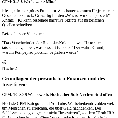
CPM:
3–8 $
Wettbewerb:
Mittel
Riesiges immergrünes Publikum. Zuschauer kommen für jede neue
Geschichte zurück. Großartig für den „Was ist wirklich passiert?“-
Ansatz – KI kann fesselnde narrative Skripte aus historischen
Quellen schreiben.
Beispiel erster Videotitel:
"Das Verschwinden der Roanoke-Kolonie – was Historiker
tatsächlich glauben, was passiert ist" oder "Der wahre Grund,
warum Pompeji so plötzlich begraben wurde"
💰
Nische 2
Grundlagen der persönlichen Finanzen und des
Investierens
CPM:
10–30 $
Wettbewerb:
Hoch, aber Sub-Nischen sind offen
Höchste CPM-Kategorie auf YouTube. Werbetreibende zahlen viel,
um Menschen zu erreichen, die über Geld nachdenken. Der
Schlüssel ist, eng zu gehen: nicht "Investieren", sondern "Roth IRA
für Menschen in ihren 30ern" oder "Indexfonds vs. ETFs einfach