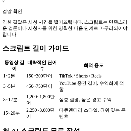
✓
결말 확인
약한 결말은 시청 시간을 떨어뜨립니다. 스크립트는 만족스러
운 결론이나 시청자를 위한 명확한 다음 단계로 마무리되어야
합니다.
스크립트 길이 가이드
동영상 길
대략적인 단어
최적 용도
이
수
1~2분
150~300단어
TikTok / Shorts / Reels
YouTube 중간 길이, 수익화에 적
3~5분
450~750단어
합
1,200~1,800단
8~12분
심층 설명, 높은 광고 수익
어
2,250~3,000단
다큐멘터리 스타일, 권위 있는 콘
15~20분
어
텐츠
첫 AI 스크립트 무료 작성