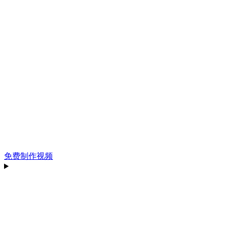
免费制作视频