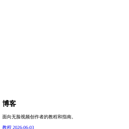
博客
面向无脸视频创作者的教程和指南。
教程
2026-06-03