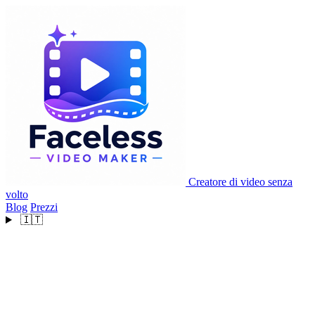
Creatore di video senza
volto
Blog
Prezzi
🇮🇹