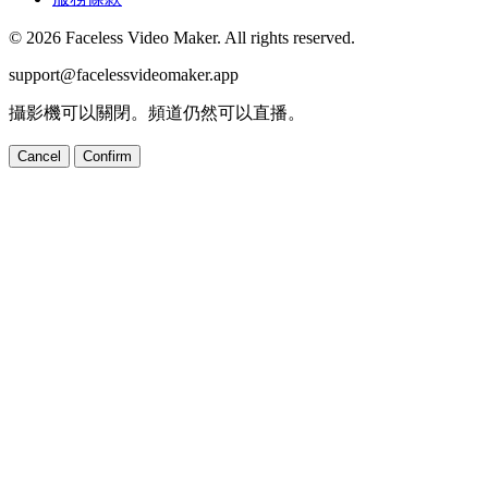
© 2026 Faceless Video Maker. All rights reserved.
support@facelessvideomaker.app
攝影機可以關閉。頻道仍然可以直播。
Cancel
Confirm