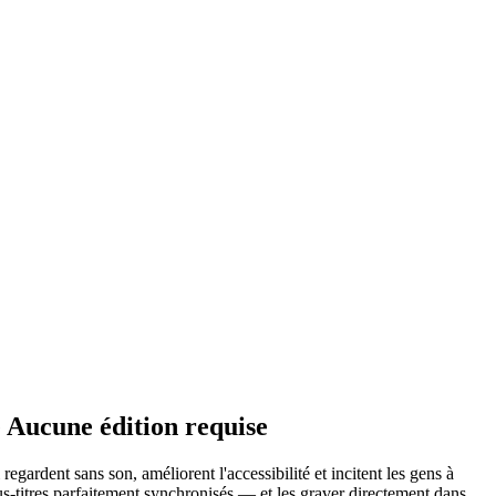
e
Aucune édition requise
egardent sans son, améliorent l'accessibilité et incitent les gens à
s-titres parfaitement synchronisés — et les graver directement dans