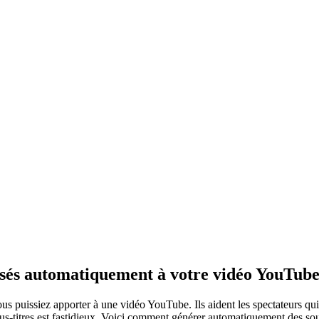
isés automatiquement à votre vidéo YouTub
us puissiez apporter à une vidéo YouTube. Ils aident les spectateurs qui r
s-titres est fastidieux. Voici comment générer automatiquement des sou