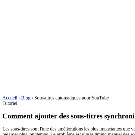
Accueil
›
Blog
›
Sous-titres automatiques pour YouTube
Tutoriel
Comment ajouter des sous-titres synchron
Les sous-titres sont l'une des améliorations les plus impactantes que vo
regarder plus longtemps. Le problème est que le timing manuel des sou